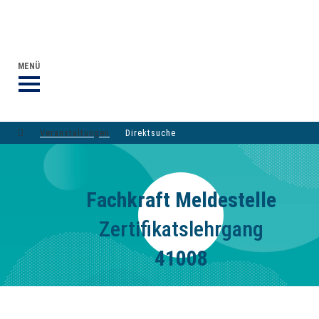
VERANSTALTUNGEN DVGW-GRUPPE
DER DVGW
MENÜ
Veranstaltungen
Direktsuche
Fachkraft Meldestelle
Zertifikatslehrgang
41008