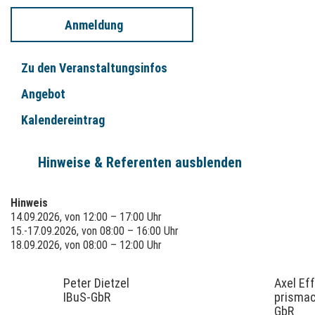
fachliche Handlungskompetenz nach QRT-Niveaustufe B als
Fachkraft Meldestelle.
Anmeldung
Die Gültigkeit der Qualifikation als Fachkraft muss durch
regelmäßige Weiterbildungsmaßen erhalten werden.
Zu den Veranstaltungsinfos
Weiterbildung für Fachkräfte Meldestelle
(
41021
)
Angebot
Weitere Qualifizierungsmaßnahme im Entstörungsmanagement
Kalendereintrag
Fachkraft Erstsicherung nach DVGW GW 1200 (A)
Modul 1: Strukturiertes Handeln und Anwendung von
Kommunikationsstrategien bei Störungen (
41015
)
Hinweise & Referenten ausblenden
Modul 2: Vorbereitung auf die Zertifikatsprüfung (
41016
)
Hinweis
14.09.2026, von 12:00 – 17:00 Uhr
15.-17.09.2026, von 08:00 – 16:00 Uhr
18.09.2026, von 08:00 – 12:00 Uhr
Peter Dietzel
Axel Ef
IBuS-GbR
prismac
GbR