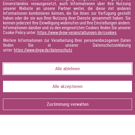
M2: WBT - Prozesse und Technologien der
Einverständnis vorausgesetzt, auch Informationen über Ihre Nutzung
unserer Website an unsere Partner weiter, die diese mit anderen
Wasserstoffwirtschaft
Informationen kombinieren können, die Sie ihnen zur Verfügung gestellt
haben oder die sie aus Ihrer Nutzung ihrer Dienste gesammelt haben. Sie
M3: Präsenzveranstaltung - H2-
können jederzeit Ihre Einwilligung widerrufen und Ihre Einstellungen ändern.
Wertschöpfungskette von der Erzeugung bis zur
Informationen darüber und zu den eingesetzten Cookies finden Sie unserer
Cookie Policy unter:
https://www.dvgw-veranstaltungen.de/cookies
Endnutzung
Weitere Informationen zur Verarbeitung Ihrer personenbezogenen Daten
finden Sie in unserer Datenschutzerklärung
­💁‍♀️Für weitere Informationen zu unseren
unter:
https://www.dvgw.de/datenschutz
Wasserstoffveranstaltungen klicken Sie bitte
hier
.
Alle ablehnen
Alle akzeptieren
Seite teilen:
Seite
drucken
Zustimmung verwalten