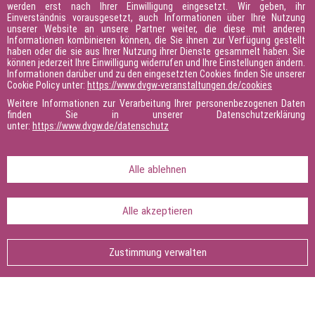
werden erst nach Ihrer Einwilligung eingesetzt. Wir geben, ihr
Einverständnis vorausgesetzt, auch Informationen über Ihre Nutzung
unserer Website an unsere Partner weiter, die diese mit anderen
Studium
Informationen kombinieren können, die Sie ihnen zur Verfügung gestellt
haben oder die sie aus Ihrer Nutzung ihrer Dienste gesammelt haben. Sie
können jederzeit Ihre Einwilligung widerrufen und Ihre Einstellungen ändern.
Informationen darüber und zu den eingesetzten Cookies finden Sie unserer
Lehrgang
Cookie Policy unter:
https://www.dvgw-veranstaltungen.de/cookies
Weitere Informationen zur Verarbeitung Ihrer personenbezogenen Daten
finden Sie in unserer Datenschutzerklärung
unter:
https://www.dvgw.de/datenschutz
Seminar / Kurs
Alle ablehnen
Workshop
Alle akzeptieren
Erfahrungsaustausch
Zustimmung verwalten
Bildmotiv Seitenanfang: © Mathias Kolta, Mosaik Management GmbH