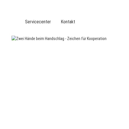
DVGW BERUFLICHE BILDUNG
DER DVGW
Servicecenter
Kontakt
VERANSTALTUNGEN
TOP-THEMEN
LEISTUNGEN
SERVICE
BER