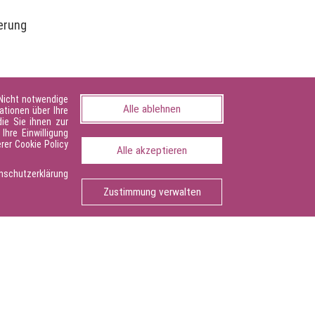
erung
cherung und Qualifizierung. Der
 Nicht notwendige
rentwicklung der beruflichen
Alle ablehnen
ationen über Ihre
ie Sie ihnen zur
Ihre Einwilligung
rer Cookie Policy
Alle akzeptieren
schutzerklärung
Seite drucken
Zustimmung verwalten