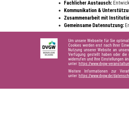
Fachlicher Austausch:
Entwick
Kommunikation & Unterstützu
Zusammenarbeit mit Instituti
Gemeinsame Datennutzung:
Er
Mit dieser Vereinbarung setzen die 
Um unsere Webseite für Sie optimal
Gremienverbund freut sich über weit
Cookies werden erst nach Ihrer Einw
Fortbildung beitragen möchten.
Nutzung unserer Website an unsere 
Verfügung gestellt haben oder die 
widerrufen und Ihre Einstellungen ä
📢 Bei Interesse melden Sie sich ge
unter:
https://www.dvgw-veranstaltu
Weitere Informationen zur Vera
unter:
https://www.dvgw.de/datensc
Seite teilen: