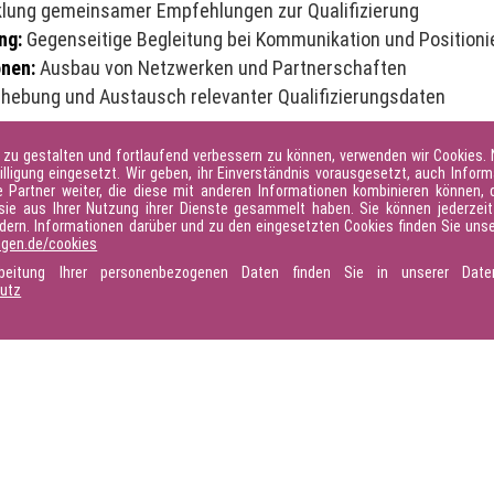
lung gemeinsamer Empfehlungen zur Qualifizierung
ng:
Gegenseitige Begleitung bei Kommunikation und Positioni
onen:
Ausbau von Netzwerken und Partnerschaften
hebung und Austausch relevanter Qualifizierungsdaten
Verbände ein starkes Zeichen für zukunftsfähige Fachkräftesi
 zu gestalten und fortlaufend verbessern zu können, verwenden wir Cookies.
ere ehrenamtliche Mitwirkende, die mit ihren Ideen zur Weite
illigung eingesetzt. Wir geben, ihr Einverständnis vorausgesetzt, auch Inform
Partner weiter, die diese mit anderen Informationen kombinieren können, d
sie aus Ihrer Nutzung ihrer Dienste gesammelt haben. Sie können jederzeit 
ndern. Informationen darüber und zu den eingesetzten Cookies finden Sie unse
rne bei:
silke.splittgerber(at)dvgw.de
ngen.de/cookies
rbeitung Ihrer personenbezogenen Daten finden Sie in unserer Daten
hutz