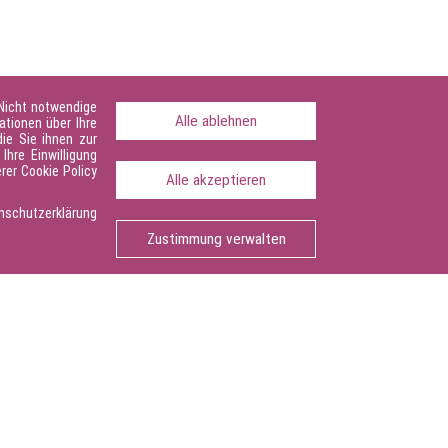
 Nicht notwendige
Alle ablehnen
ationen über Ihre
ie Sie ihnen zur
Ihre Einwilligung
rer Cookie Policy
 Sie bereit.
Alle akzeptieren
schutzerklärung
Seite drucken
Zustimmung verwalten