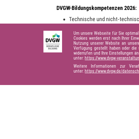
DVGW-Bildungskompetenzen 2026:
Technische und nicht-technisc
Meister:innen-Vorbereitungen
Um unsere Webseite für Sie optimal
Master-Studium
Cookies werden erst nach Ihrer Einw
Forschungsseminare
Nutzung unserer Website an unsere 
Verfügung gestellt haben oder die 
widerrufen und Ihre Einstellungen ä
👉Das
DVGW-Jahresprogramm 202
unter:
https://www.dvgw-veranstaltu
Weitere Informationen zur Vera
unter:
https://www.dvgw.de/datensc
Seite teilen: