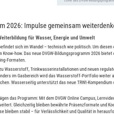
Cover des DVGW-Bildungsprogra
2025
m 2026: Impulse gemeinsam weiterdenk
Weiterbildung für Wasser, Energie und Umwelt
efindet sich im Wandel – technisch wie politisch. Um diesen 
llem Know-how. Das neue DVGW-Bildungsprogramm 2026 bietet 
ning-Formaten.
 zu Wasserstoff, Trinkwasserinstallationen und neuen regula
ders im Gasbereich wird das Wasserstoff-Portfolio weiter
machen. Wasserseitig unterstützt das neue TRWI-Kompendium
 prägen das Programm: Mit dem DVGW Online Campus, Lernvide
weitert. Gleichzeitig bleiben bewährte Präsenzformate und K
ise bleiben stabil – für Verlässlichkeit und Qualität in heraus