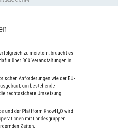
mms 2026; © DVGW
en
erfolgreich zu meistern, braucht es
dafür über 300 Veranstaltungen in
torischen Anforderungen wie der EU-
 ausgebaut, um bestehende
 die rechtssichere Umsetzung
os und der Plattform KnowH₂O wird
ooperationen mit Landesgruppen
fordernden Zeiten.