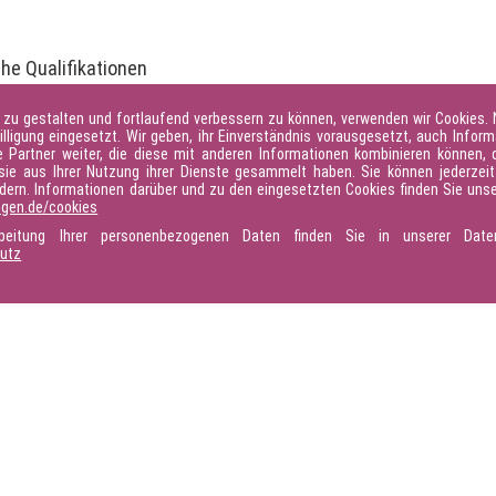
he Qualifikationen
 zu gestalten und fortlaufend verbessern zu können, verwenden wir Cookies.
illigung eingesetzt. Wir geben, ihr Einverständnis vorausgesetzt, auch Inform
Partner weiter, die diese mit anderen Informationen kombinieren können, d
sie aus Ihrer Nutzung ihrer Dienste gesammelt haben. Sie können jederzeit 
ndern. Informationen darüber und zu den eingesetzten Cookies finden Sie unse
6
mit allen Fort- und Weiterbildungsangeboten steht
hier
für
ngen.de/cookies
rbeitung Ihrer personenbezogenen Daten finden Sie in unserer Daten
hutz