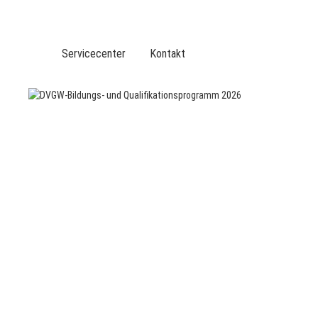
DVGW BERUFLICHE BILDUNG
DER DVGW
Servicecenter
Kontakt
VERANSTALTUNGEN
TOP-THEMEN
LEISTUNGEN
SERVICE
BER