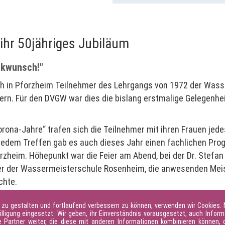
2022
ihr 50jähriges Jubiläum
ckwunsch!"
ich in Pforzheim Teilnehmer des Lehrgangs von 1972 der Wa
iern. Für den DVGW war dies die bislang erstmalige Gelegenhei
orona-Jahre“ trafen sich die Teilnehmer mit ihren Frauen je
 jedem Treffen gab es auch dieses Jahr einen fachlichen Pr
rzheim. Höhepunkt war die Feier am Abend, bei der Dr. Stef
ter der Wassermeisterschule Rosenheim, die anwesenden Meis
chte.
cht alle noch lebenden Wassermeister an der Feier teilnehme
 zu gestalten und fortlaufend verbessern zu können, verwenden wir Cookies.
hreiben zugesandt.
illigung eingesetzt. Wir geben, ihr Einverständnis vorausgesetzt, auch Inform
Partner weiter, die diese mit anderen Informationen kombinieren können, d