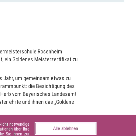
ssermeisterschule Rosenheim
t, ein Goldenes Meisterzertifikat zu
des Jahr, um gemeinsam etwas zu
ogrammpunkt: die Besichtigung des
an Herb vom Bayerisches Landesamt
ter ehrte und ihnen das „Goldene
n. Ihnen wurde das Goldene
 Nicht notwendige
Alle ablehnen
ationen über Ihre
ie Sie ihnen zur