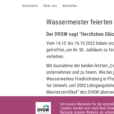
Startseite
Über uns
Aktuelles
Meldung vom 11.11.
Wassermeister feierten 
Der DVGW sagt "Herzlichen Glü
Vom 14.10. bis 16.10.2022 haben s
getroffen, um ihr 50. Jubiläum zu fe
verleihen.
Mit Ausnahme der beiden letzten „C
unternehmen und zu feiern. Wie bei
Wasserwerkes Friedrichsberg in Pfo
für Umwelt, seit 2002 Lehrgangslei
Meisterzertifikat“ des DVGW überrei
Leider konnten krankheitsbedingt ni
Um unsere Webseite für Sie optimal
Zertifikat mit einem Glückwunschsc
Cookies werden erst nach Ihrer Einw
Nutzung unserer Website an unsere 