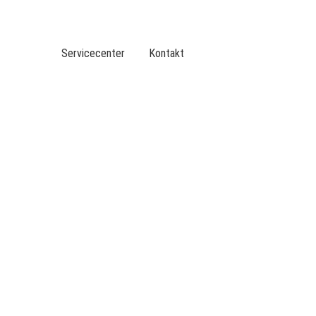
DVGW BERUFLICHE BILDUNG
DER DVGW
Servicecenter
Kontakt
VERANSTALTUNGEN
TOP-THEMEN
LEISTUNGEN
SERVICE
BER