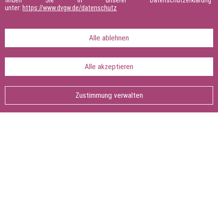
finden Sie in unserer Datenschutzerklärung
Netzbetreiber
- Grundlagen, 04.03.2025 in
unter:
https://www.dvgw.de/datenschutz
Wetzlar.
Alle ablehnen
Alle akzeptieren
Seite teilen:
Seite
drucken
Zustimmung verwalten