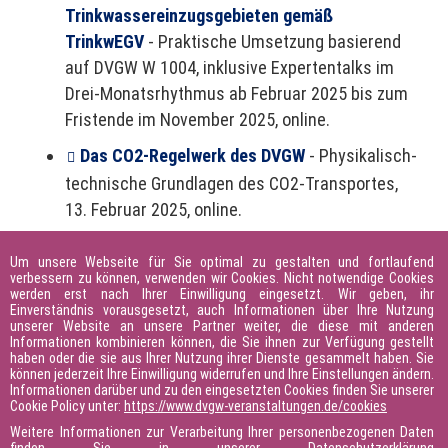
Trinkwassereinzugsgebieten gemäß
TrinkwEGV
- Praktische Umsetzung basierend
auf DVGW W 1004, inklusive Expertentalks im
Drei-Monatsrhythmus ab Februar 2025 bis zum
Fristende im November 2025, online.
Das CO2-Regelwerk des DVGW
- Physikalisch-
technische Grundlagen des CO2-Transportes,
13. Februar 2025, online.
Sachkunde für Gasfüllanlagen
Um unsere Webseite für Sie optimal zu gestalten und fortlaufend
(LNG)
- Fachkenntnisse gemäß G 102-10, 18./19.
verbessern zu können, verwenden wir Cookies. Nicht notwendige Cookies
werden erst nach Ihrer Einwilligung eingesetzt. Wir geben, ihr
März 2025 in Würzburg.
Einverständnis vorausgesetzt, auch Informationen über Ihre Nutzung
unserer Website an unsere Partner weiter, die diese mit anderen
Aktualisierung für Fachkräfte
Informationen kombinieren können, die Sie ihnen zur Verfügung gestellt
haben oder die sie aus Ihrer Nutzung ihrer Dienste gesammelt haben. Sie
Meldestelle
- Praxisnahes Update gemäß GW
können jederzeit Ihre Einwilligung widerrufen und Ihre Einstellungen ändern.
1200, 30.09.-01.10.2025 in Wetzlar.
Informationen darüber und zu den eingesetzten Cookies finden Sie unserer
Cookie Policy unter:
https://www.dvgw-veranstaltungen.de/cookies
Qualifizierung H2-Betriebspersonal der
Weitere Informationen zur Verarbeitung Ihrer personenbezogenen Daten