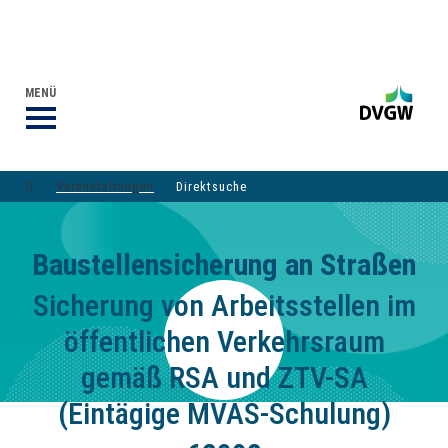
VERANSTALTUNGEN DVGW-GRUPPE
DER DVGW
MENÜ
Veranstaltungen
Direktsuche
Baustellensicherung an Straßen
Sicherung von Arbeitsstellen im
öffentlichen Verkehrsraum
gemäß RSA und ZTV-SA
(Eintägige MVAS-Schulung)