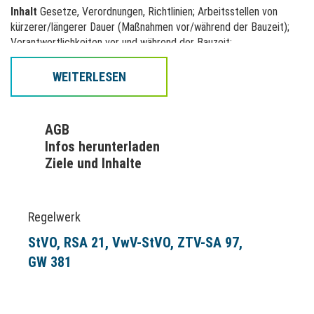
Inhalt
Gesetze, Verordnungen, Richtlinien; Arbeitsstellen von
kürzerer/längerer Dauer (Maßnahmen vor/während der Bauzeit);
Verantwortlichkeiten vor und während der Bauzeit;
Verkehrssicherungs- und Überwachungspflicht;
Ordnungswidrigkeiten; Notmaßnahmen; Sonderrechte:
WEITERLESEN
Kennzeichnung von Fahrzeugen, Anforderungen an die
Warnkleidung; Verkehrszeichen und -einrichtungen
(Verkehrszeichenpläne).
AGB
Infos herunterladen
Ziele und Inhalte
Regelwerk
StVO
RSA 21
VwV-StVO
ZTV-SA 97
GW 381