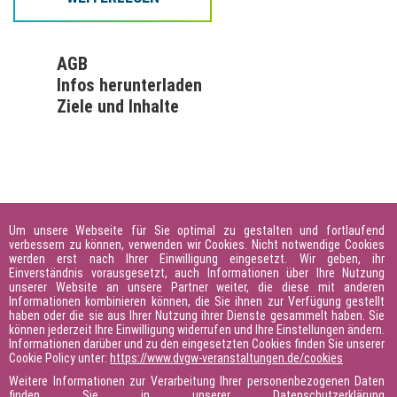
Veranstaltung (Online oder Präsenz) buchbar ist.
Für ein Angebot oder eine Beratung wenden Sie sich bitte
an Birgitt Strey, birgitt.strey@dvgw.de.
AGB
Infos herunterladen
Ziele und Inhalte
Inhalt
Aspekte des Veränderungsgeschehens
- Wandlungsbedarf, Wandlungsbereitschaft, Wandlungsfähigkeit
Ebenen der Veränderung
- Ebenen im Veränderungsprozess und deren Konsequenzen für
Um unsere Webseite für Sie optimal zu gestalten und fortlaufend
das Führungsverhalten
Termine
verbessern zu können, verwenden wir Cookies. Nicht notwendige Cookies
werden erst nach Ihrer Einwilligung eingesetzt. Wir geben, ihr
Einverständnis vorausgesetzt, auch Informationen über Ihre Nutzung
Phasen der Veränderung
unserer Website an unsere Partner weiter, die diese mit anderen
- Der Weg von der Verleugnung des Veränderungsbedarfs zum
Informationen kombinieren können, die Sie ihnen zur Verfügung gestellt
haben oder die sie aus Ihrer Nutzung ihrer Dienste gesammelt haben. Sie
Zustand der Erneuerung
Zur Zeit steht noch kein Termin fest. Für Informationen zum
können jederzeit Ihre Einwilligung widerrufen und Ihre Einstellungen ändern.
nächsten Durchführungstermin wenden Sie sich bitte an
Informationen darüber und zu den eingesetzten Cookies finden Sie unserer
Die Rolle der Führungskraft in Veränderungsprozessen
Cookie Policy unter:
https://www.dvgw-veranstaltungen.de/cookies
Birgitt Strey,
birgitt.strey@dvgw.de
, +49 30 794736-61 oder
- Aufgaben und wichtige Führungsinstrumente
Weitere Informationen zur Verarbeitung Ihrer personenbezogenen Daten
lassen Sie sich unverbindlich per E-Mail benachrichtigen,
- Erfolgsfaktoren für Veränderungen
finden Sie in unserer Datenschutzerklärung