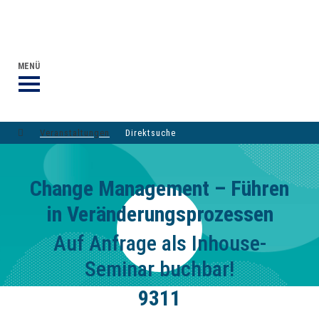
VERANSTALTUNGEN DVGW-GRUPPE
DER DVGW
MENÜ
Veranstaltungen
Direktsuche
Change Management – Führen
in Veränderungsprozessen
Auf Anfrage als Inhouse-
Seminar buchbar!
9311