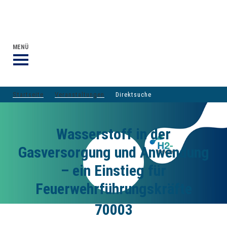
VERANSTALTUNGEN DVGW-GRUPPE
DER DVGW
MENÜ
Startseite
Veranstaltungen
Direktsuche
Wasserstoff in der
Gasversorgung und Anwendung
– ein Einstieg für
Feuerwehrführungskräfte
70003