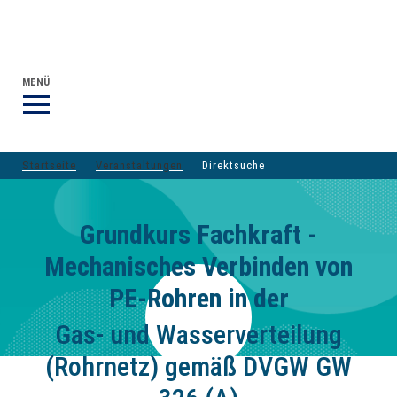
VERANSTALTUNGEN DVGW-GRUPPE
DER DVGW
MENÜ
Startseite
Veranstaltungen
Direktsuche
Grundkurs Fachkraft -
Mechanisches Verbinden von
PE-Rohren in der
Gas- und Wasserverteilung
(Rohrnetz) gemäß DVGW GW