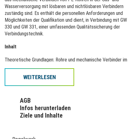
Wasserversorgung mit lösbaren und nichtlösbaren Verbindern
zuständig sind. Es enthält die personellen Anforderungen und
Möglichkeiten der Qualifikation und dient, in Verbindung mit GW
330 und GW 331, einer umfassenden Qualitätssicherung der
Verbindungstechnik.
Inhalt
Theoretische Grundlagen: Rohre und mechanische Verbinder im
Überblick; Entwicklung, Herstellung und Verwendung von Rohren
und mechanischen Verbindern; Bauteil- und
WEITERLESEN
Werkstoffeigenschaften; Verbindungstechniken,
Ausführungsarten, Werkzeuge und Maschinen; Transport und
Lagerung der Bauteile; Baugruben/-gräben, grabenloser
AGB
Leitungsbau (verschiedene Bauweisen); Anschluss-, Einbindungs-
Infos herunterladen
und Reparaturarbeiten; Absperren/Abquetschen von unter Druck
stehenden Leitungen; Gassicherheit (einschließlich
Ziele und Inhalte
Explosionsgrenzen); Trinkwasserhygiene; Reinigungsmittel,
Lösungsmittel und Korrosionsschutz; Druckprüfung von Leitungen;
Einschlägige Technische Normen/Regeln/Vorschriften