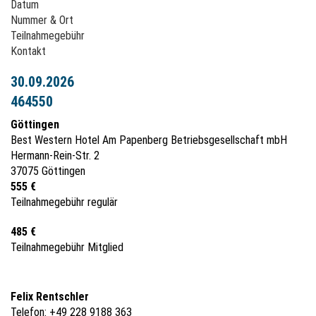
Instandhaltungsarbeiten an Asbestzementprodukten nach Nr. 2.7
Datum
Anlage 4 A der TRGS 519" #62209
Nummer & Ort
Teilnahmegebühr
Hinweis
Kontakt
Sachkundenachweise nach alter TRGS 519 Anlage 5
30.09.2026
(Kurzlehrgang) können
nicht
verlängert werden.
464550
Göttingen
Best Western Hotel Am Papenberg Betriebsgesellschaft mbH
Hermann-Rein-Str. 2
37075 Göttingen
555 €
Teilnahmegebühr regulär
485 €
Teilnahmegebühr Mitglied
Felix Rentschler
Telefon: +49 228 9188 363