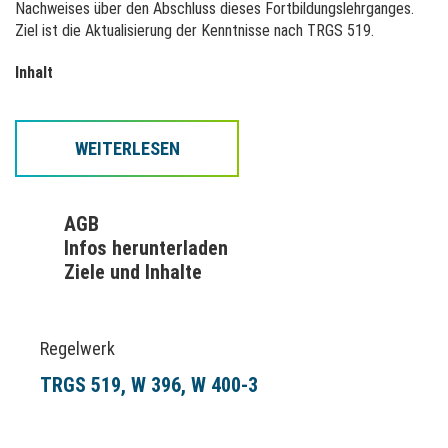
Nachweises über den Abschluss dieses Fortbildungslehrganges.
Ziel ist die Aktualisierung der Kenntnisse nach TRGS 519.
Inhalt
Asbest-Verwendung und Eigenschaften:
Asbestprodukte und ihre Verwendung (neue Fundstellen)
WEITERLESEN
Gesundheitsgefahren und Aktuelles aus dem
Berufskrankheitengeschehen
Aktuelles aus Vorschriften- und Regelwerk:
AGB
Asbestverbot nach der REACH-Verordnung
Infos herunterladen
Chemikaliensanktionsverordnung, Gefahrstoffverordnung und
TRGS 519
Ziele und Inhalte
DGUV Information 201-012 (BGI 664) "Verfahren mit geringer
Exposition gegenüber Asbest bei Abbruch-, Sanierungs- und
Instandhaltungsarbeiten" inkl. Vorstellung neuer
Regelwerk
Arbeitsverfahren
Hinweise zu Verwendungsbeschränkungen:
TRGS 519
W 396
W 400-3
zulässige und unzulässige Tätigkeiten und Arbeitsweisen
Neuerungen, Beispiele
Technische und Organisatorische Maßnahmen: