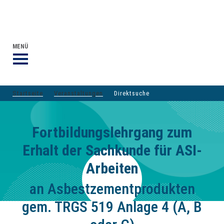
VERANSTALTUNGEN DVGW-GRUPPE
DER DVGW
MENÜ
Startseite
Veranstaltungen
Direktsuche
Fortbildungslehrgang zum
Erhalt der Sachkunde für ASI-
Arbeiten
an Asbestzementprodukten
gem. TRGS 519 Anlage 4 (A, B