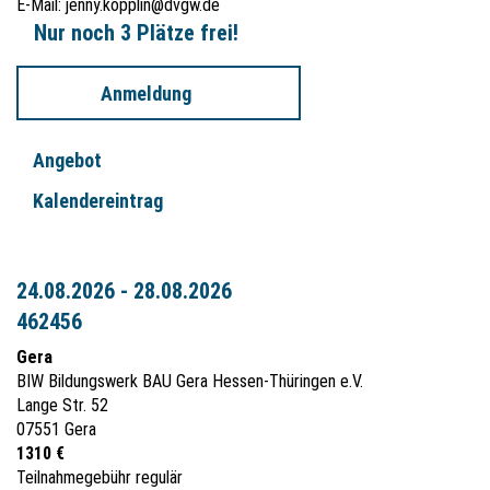
E-Mail:
jenny.kopplin@dvgw.de
Unternehmen sowie weitere Informationen finden Sie hier:
Link
Nur noch 3 Plätze frei!
Anmeldung
Zulassungsvoraussetzung
Die Teilnahme an dieser Schulung ist
nur möglich, wenn der Teilnehmende die
Zulassungsvoraussetzungen erfüllt und dies mit einem Formular
Angebot
bestätigt wurde. Voraussetzungen und Formulare finden Sie
Kalendereintrag
rechts beim Klick auf "Infomaterial herunterladen".
24.08.2026 - 28.08.2026
462456
Gera
BIW Bildungswerk BAU Gera Hessen-Thüringen e.V.
Lange Str. 52
07551 Gera
1310 €
Teilnahmegebühr regulär