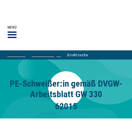
VERANSTALTUNGEN DVGW-GRUPPE
DER DVGW
MENÜ
Startseite
Veranstaltungen
Direktsuche
PE-Schweißer:in gemäß DVGW-
Arbeitsblatt GW 330
62015