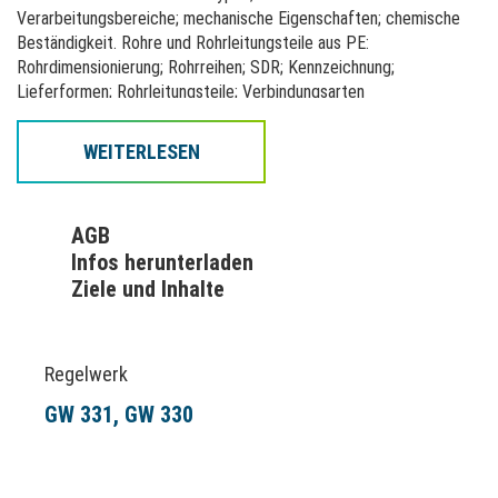
Verarbeitungsbereiche; mechanische Eigenschaften; chemische
Beständigkeit. Rohre und Rohrleitungsteile aus PE:
Rohrdimensionierung; Rohrreihen; SDR; Kennzeichnung;
Lieferformen; Rohrleitungsteile; Verbindungsarten
Grundlagen des Schweißens von PE:
WEITERLESEN
Werkstoffeignung; Einflussgrößen; Schweißverfahren;
Schweißvorgang; Schweißrestspannungen; Qualitätskontrolle;
Verarbeitungshinweise der Rohr- und Fittinghersteller; Praktische
AGB
Ausbildung Heizelementstumpfschweißen (HS):
Infos herunterladen
Schweißnahtvorbereitung; Handling der Geräte; Ermitteln der
Ziele und Inhalte
Schweißparameter unter Berücksichtigung der
Umgebungseinflüsse; Schweißprozess; Protokollierung
Praktische Ausbildung Heizwendelschweißen von Muffen und
Regelwerk
Anbohrarmaturen (HM):
Schweißnahtvorbereitung; Handling der Geräte; Ermitteln der
GW 331
GW 330
Schweißparameter unter Berücksichtigung der
Umgebungseinflüsse; Schweißprozess; Protokollierung; Anbohren