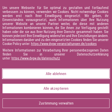
Kalendereintrag
Um unsere Webseite für Sie optimal zu gestalten und fortlaufend
verbessern zu können, verwenden wir Cookies. Nicht notwendige Cookies
werden erst nach Ihrer Einwilligung eingesetzt. Wir geben, ihr
Einverständnis vorausgesetzt, auch Informationen über Ihre Nutzung
unserer Website an unsere Partner weiter, die diese mit anderen
05.10.2026 - 09.10.2026
Informationen kombinieren können, die Sie ihnen zur Verfügung gestellt
haben oder die sie aus Ihrer Nutzung ihrer Dienste gesammelt haben. Sie
463678
können jederzeit Ihre Einwilligung widerrufen und Ihre Einstellungen ändern.
Informationen darüber und zu den eingesetzten Cookies finden Sie unserer
Würzburg
Cookie Policy unter:
https://www.dvgw-veranstaltungen.de/cookies
SKZ - KFE gGmbH Würzburg
Weitere Informationen zur Verarbeitung Ihrer personenbezogenen Daten
Frankfurter Str. 19 c
finden Sie in unserer Datenschutzerklärung
97082 Würzburg
unter:
https://www.dvgw.de/datenschutz
1310 €
Teilnahmegebühr regulär
Alle ablehnen
1215 €
Teilnahmegebühr Mitgliedsunternehmen
Alle akzeptieren
Anne-Sophie Seeger
Zustimmung verwalten
Telefon: +49 30 79473682