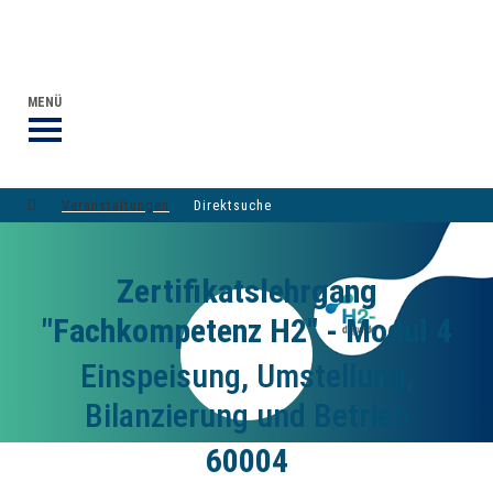
VERANSTALTUNGEN DVGW-GRUPPE
DER DVGW
MENÜ
Veranstaltungen
Direktsuche
Zertifikatslehrgang
"Fachkompetenz H2" - Modul 4
Einspeisung, Umstellung,
Bilanzierung und Betrieb
60004