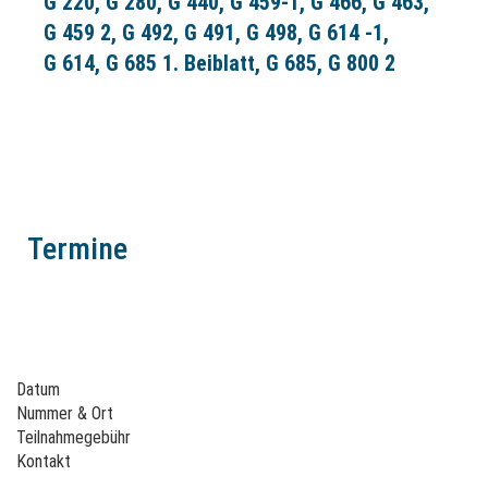
G 220
G 280
G 440
G 459-1
G 466
G 463
Zulassungsvoraussetzung
G 459 2
G 492
G 491
G 498
G 614 -1
Alle Lehrgänge setzen einschlägige Kenntnisse und
G 614
G 685 1. Beiblatt
G 685
G 800 2
Berufserfahrung in der Gasbranche voraus. In der Regel liegen
diese bei einer gasaffinen oder techn. Ausbildung oder Studium
oder mind. einjährigen, einschlägigen und praktischen
Berufserfahrung vor.
Hinweis
Die Zertifikatsprüfung findet am Ende des gebuchten
Termine
Veranstaltungstermins online über unsere Lernplattform statt. Den
entsprechenden Zugang und weitere Informationen zur Prüfung
erhalten Sie nach der Anmeldung.
Datum
Nummer & Ort
Teilnahmegebühr
Kontakt