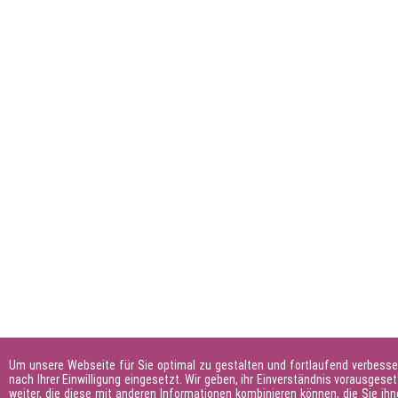
Um unsere Webseite für Sie optimal zu gestalten und fortlaufend verbesse
nach Ihrer Einwilligung eingesetzt. Wir geben, ihr Einverständnis vorausges
weiter, die diese mit anderen Informationen kombinieren können, die Sie ihn