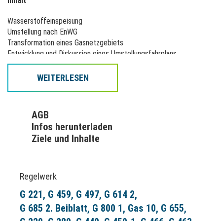
Inhalt
Wasserstoffeinspeisung
Umstellung nach EnWG
Transformation eines Gasnetzgebiets
Entwicklung und Diskussion eines Umstellungsfahrplans
Betrieb - Betriebsbewährung
Bilanzierung und Netzüberwachung.
WEITERLESEN
AGB
Zielgruppe
Infos herunterladen
Ziele und Inhalte
Mit den Lehrgängen werden Mitarbeitende aller Handlungsfelder
mit technischem Hintergrund und grundlegenden Gaskenntnissen
angesprochen, die aufbauend fachliche Kompetenz zum Thema
Wasserstoff erlangen möchten. Diese Lehrgänge werden als
Regelwerk
wasserstoffspezifische Einführung in weitere DVGW-Schulungen
wie z.B. Sachkundigenschulungen empfohlen.
G 221
G 459
G 497
G 614 2
G 685 2. Beiblatt
G 800 1
Gas 10
G 655