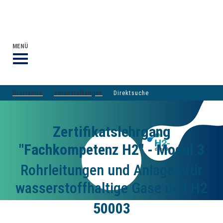
VERANSTALTUNGEN DVGW-GRUPPE
DER DVGW
MENÜ
Startseite
Veranstaltungen
Direktsuche
Zertifikatslehrgang
"Fachkompetenz H2" - Modul 3
Rohrleitungen und Anlagen für
wasserstoffhaltige Gase und H2
50003