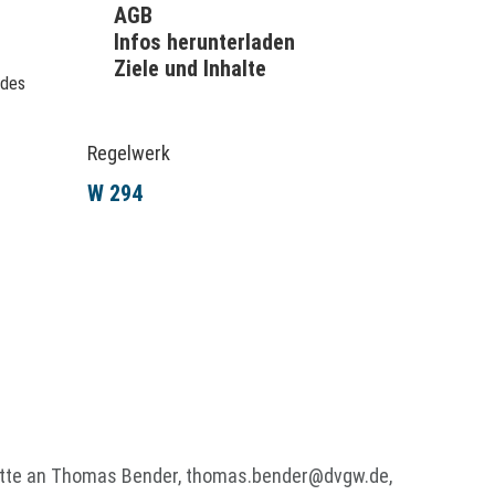
AGB
Infos herunterladen
Ziele und Inhalte
 des
Regelwerk
W 294
itte an Thomas Bender,
thomas.bender@dvgw.de
,