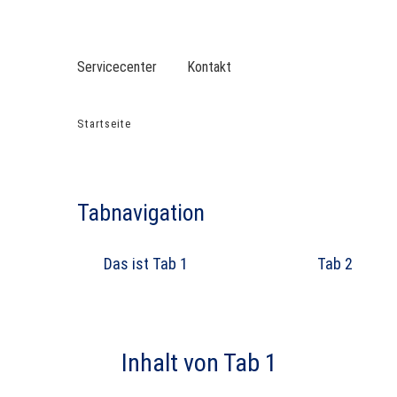
DVGW BERUFLICHE BILDUNG
DER DVGW
Servicecenter
Kontakt
VERANSTALTUNGEN
TOP-THEMEN
LEISTUNGEN
SERVICE
BER
Startseite
Spielwiese
Tabnavigation
Das ist Tab 1
Tab 2
Inhalt von Tab 1