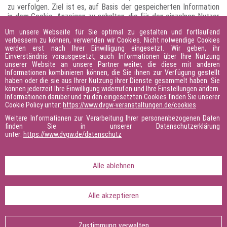
zu verfolgen. Ziel ist es, auf Basis der gespeicherten Information
in dem Cookie, Anzeigen zu schalten, die für den einzelnen Nutzer
relevant und ansprechend sind (Art. 6 Abs. 1 S. 1 a DS-GVO).
Um unsere Webseite für Sie optimal zu gestalten und fortlaufend
verbessern zu können, verwenden wir Cookies. Nicht notwendige Cookies
werden erst nach Ihrer Einwilligung eingesetzt. Wir geben, ihr
ytidb::LAST_RESULT_ENTRY_KEY
Einverständnis vorausgesetzt, auch Informationen über Ihre Nutzung
unserer Website an unsere Partner weiter, die diese mit anderen
Speichert die Einstellungen des Benutzers für den Videoplayer bei
Informationen kombinieren können, die Sie ihnen zur Verfügung gestellt
der Verwendung von eingebetteten YouTube-Videos.
haben oder die sie aus Ihrer Nutzung ihrer Dienste gesammelt haben. Sie
können jederzeit Ihre Einwilligung widerrufen und Ihre Einstellungen ändern.
Ablauf:
Persistent
Informationen darüber und zu den eingesetzten Cookies finden Sie unserer
Anbieter:
Cookie Policy unter:
Youtube (Google)
https://www.dvgw-veranstaltungen.de/cookies
Weitere Informationen zur Verarbeitung Ihrer personenbezogenen Daten
Ihre Einwilligung vorausgesetzt
finden Sie in unserer Datenschutzerklärung
unter:
https://www.dvgw.de/datenschutz
Wir erwenden optionale Cookies nur mit Ihrer vorherigen
Einwilligung (Art. 6(1)(a) Datenschutz-Grundverordnung). Sofern
Sie zum ersten Mal unsere Website besuchen, erscheint auf
Alle ablehnen
unserer Website ein Banner, in welchem wir Sie um Ihre Einwilligung
zur Verwendung von optionalen Cookies bitten. Erteilen Sie hierzu
Alle akzeptieren
Ihre Einwilligung, speichern wir ein Cookie auf Ihrem Rechner und
das Banner wird für die Lebensdauer des Cookies nicht erneut
angezeigt. Danach, oder wenn Sie dieses Cookie zuvor aktiv
Zustimmung verwalten