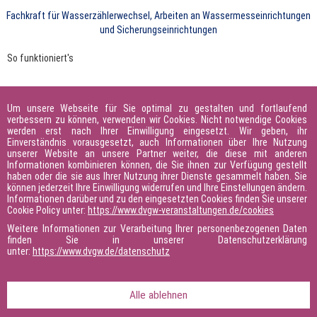
Fachkraft für Wasserzählerwechsel, Arbeiten an Wassermesseinrichtungen
und Sicherungseinrichtungen
So funktioniert's
Ihre Ansprechperson
Um unsere Webseite für Sie optimal zu gestalten und fortlaufend
verbessern zu können, verwenden wir Cookies. Nicht notwendige Cookies
Sie haben Fragen zum Bildungsfahrplan? Sprechen Sie uns
werden erst nach Ihrer Einwilligung eingesetzt. Wir geben, ihr
gern an.
Einverständnis vorausgesetzt, auch Informationen über Ihre Nutzung
unserer Website an unsere Partner weiter, die diese mit anderen
Informationen kombinieren können, die Sie ihnen zur Verfügung gestellt
Guido Laugs
haben oder die sie aus Ihrer Nutzung ihrer Dienste gesammelt haben. Sie
können jederzeit Ihre Einwilligung widerrufen und Ihre Einstellungen ändern.
BILDUNGSBERATUNG UND -PLANUNG
Informationen darüber und zu den eingesetzten Cookies finden Sie unserer
Cookie Policy unter:
https://www.dvgw-veranstaltungen.de/cookies
Weitere Informationen zur Verarbeitung Ihrer personenbezogenen Daten
finden Sie in unserer Datenschutzerklärung
unter:
https://www.dvgw.de/datenschutz
Telefon
+49 228 9188 641
E-Mail schreiben
Alle ablehnen