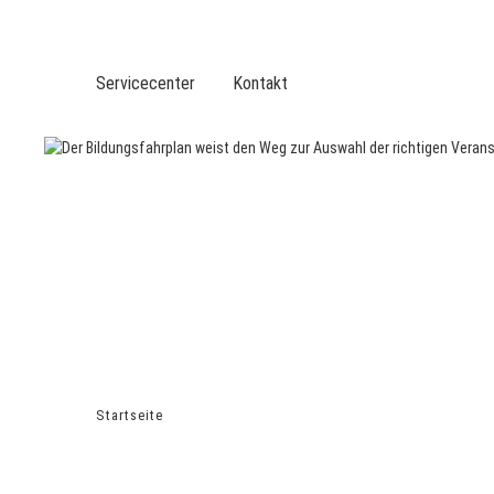
DVGW BERUFLICHE BILDUNG
DER DVGW
Servicecenter
Kontakt
VERANSTALTUNGEN
TOP-THEMEN
LEISTUNGEN
SERVICE
BER
Startseite
Bildungsfahrplan