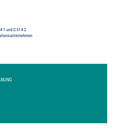
4-1 und G 614-2
llationsunternehmen
ANUNG