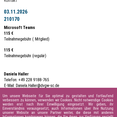
Kontakt
03.11.2026
210170
Microsoft Teams
115 €
Teilnahmegebühr ( Mitglied)
115 €
Teilnahmegebühr (regulär)
Daniela Haller
Telefon: +49 228 9188-765
E-Mail:
Daniela.Haller@dvgw-sc.de
Nur noch 28 Plätze frei!
Um unsere Webseite für Sie optimal zu gestalten und fortlaufend
verbessern zu können, verwenden wir Cookies. Nicht notwendige Cookies
werden erst nach Ihrer Einwilligung eingesetzt. Wir geben, ihr
Anmeldung
Einverständnis vorausgesetzt, auch Informationen über Ihre Nutzung
unserer Website an unsere Partner weiter, die diese mit anderen
Informationen kombinieren können, die Sie ihnen zur Verfügung gestellt