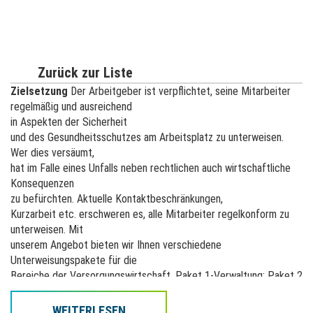
Zurück zur Liste
Zielsetzung
Der Arbeitgeber ist verpflichtet, seine Mitarbeiter
regelmäßig und ausreichend
in Aspekten der Sicherheit
und des Gesundheitsschutzes am Arbeitsplatz zu unterweisen.
Wer dies versäumt,
hat im Falle eines Unfalls neben rechtlichen auch wirtschaftliche
Konsequenzen
zu befürchten. Aktuelle Kontaktbeschränkungen,
Kurzarbeit etc. erschweren es, alle Mitarbeiter regelkonform zu
unterweisen. Mit
unserem Angebot bieten wir Ihnen verschiedene
Unterweisungspakete für die
Bereiche der Versorgungswirtschaft. Paket 1-Verwaltung; Paket 2
-
Wasserversorgung; Paket 3 - Gasversorgung; Paket 4 -
WEITERLESEN