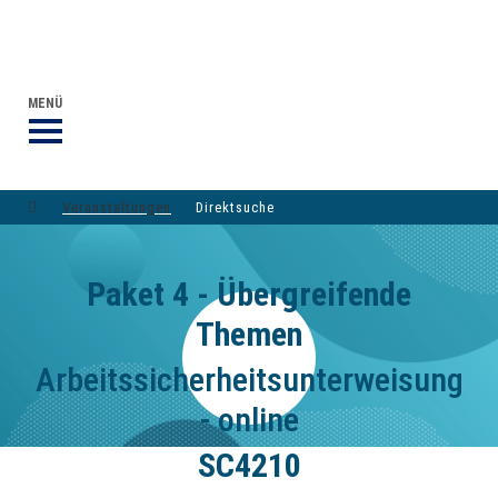
VERANSTALTUNGEN DVGW-GRUPPE
DER DVGW
MENÜ
Veranstaltungen
Direktsuche
Paket 4 - Übergreifende
Themen
Arbeitssicherheitsunterweisung
- online
SC4210