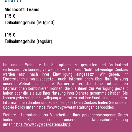
210177
Microsoft Teams
115 €
Teilnahmegebühr (Mitglied)
115 €
Teilnahmegebühr (regulär)
Daniela Haller
Um unsere Webseite für Sie optimal zu gestalten und fortlaufend
Telefon: +49 228 9188-765
verbessern zu können, verwenden wir Cookies. Nicht notwendige Cookies
werden erst nach Ihrer Einwilligung eingesetzt. Wir geben, ihr
E-Mail:
Daniela.Haller@dvgw-sc.de
Einverständnis vorausgesetzt, auch Informationen über Ihre Nutzung
Nur noch 43 Plätze frei!
unserer Website an unsere Partner weiter, die diese mit anderen
Informationen kombinieren können, die Sie ihnen zur Verfügung gestellt
haben oder die sie aus Ihrer Nutzung ihrer Dienste gesammelt haben. Sie
können jederzeit Ihre Einwilligung widerrufen und Ihre Einstellungen ändern.
Anmeldung
Informationen darüber und zu den eingesetzten Cookies finden Sie unserer
Cookie Policy unter:
https://www.dvgw-veranstaltungen.de/cookies
Weitere Informationen zur Verarbeitung Ihrer personenbezogenen Daten
Kalendereintrag
finden Sie in unserer Datenschutzerklärung
unter:
https://www.dvgw.de/datenschutz