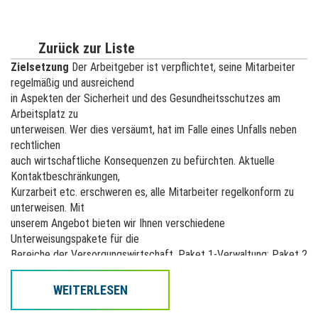
Zurück zur Liste
Zielsetzung
Der Arbeitgeber ist verpflichtet, seine Mitarbeiter
regelmäßig und ausreichend
in Aspekten der Sicherheit und des Gesundheitsschutzes am
Arbeitsplatz zu
unterweisen. Wer dies versäumt, hat im Falle eines Unfalls neben
rechtlichen
auch wirtschaftliche Konsequenzen zu befürchten. Aktuelle
Kontaktbeschränkungen,
Kurzarbeit etc. erschweren es, alle Mitarbeiter regelkonform zu
unterweisen. Mit
unserem Angebot bieten wir Ihnen verschiedene
Unterweisungspakete für die
Bereiche der Versorgungswirtschaft. Paket 1-Verwaltung; Paket 2
-
Wasserversorgung; Paket 3 - Gasversorgung; Paket 4 -
WEITERLESEN
Übergreifende Themen; Paket
5 - Betriebsmittel; Paket 6 - Stromversorgung; Paket 7 -