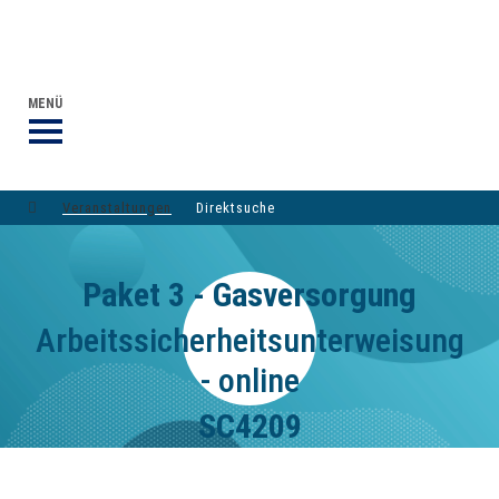
VERANSTALTUNGEN DVGW-GRUPPE
DER DVGW
MENÜ
Veranstaltungen
Direktsuche
Paket 3 - Gasversorgung
Arbeitssicherheitsunterweisung
- online
SC4209