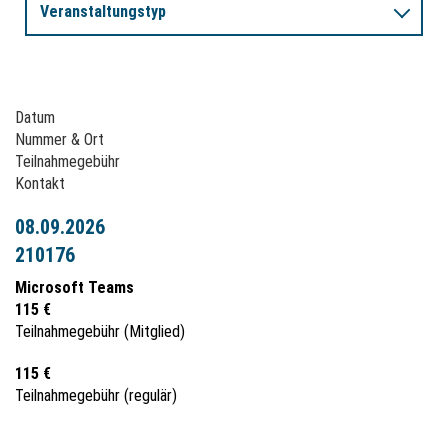
Einsatz und Prüfung von Gaswarngeräten
Veranstaltungstyp
Datum
Nummer & Ort
Teilnahmegebühr
Kontakt
08.09.2026
210176
Microsoft Teams
115 €
Teilnahmegebühr (Mitglied)
115 €
Teilnahmegebühr (regulär)