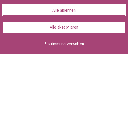
Hinweise anzeigen
Alle ablehnen
Alle akzeptieren
Seite teilen:
Seite
drucken
Zustimmung verwalten