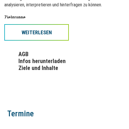
analysieren, interpretieren und hinterfragen zu können.
Zielgruppe
Geschäftsführung, (Nachwuchs-)Führungskräfte und Fachkräfte
ohne oder mit geringen betriebswirtschaftlichen Vorkenntnissen.
WEITERLESEN
Hinweis
Bei diesem Seminar handelt es sich um Modul 1 von 3 der DVGW-
AGB
Kursreihe "Betriebswirtschaft".
Infos herunterladen
Bitte beachten Sie, dass die Module inhaltlich aufeinander
Ziele und Inhalte
aufbauen und nacheinander belegt werden müssen.
Das Fachseminar ist auch einzeln buchbar.
Dieses Seminar / diese Kursreihe bieten wir Ihnen gerne auch als
Inhouse-Veranstaltung/en (Präsenz) an.
Inhalt
Die "Zahlenwelt" in Unternehmen und wie Zahlen in Unternehmen
Termine
entstehen
- Vom Beleg zur Erfassung im betrieblichen Rechnungswesen