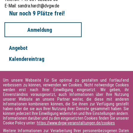
ohne oder mit geringen betriebswirtschaftlichen Vorkenntnissen.
E-Mail:
sandra.hardt@dvgw.de
Nur noch 9 Plätze frei!
Anmeldung
Angebot
Kalendereintrag
Hinweise & Referenten ausblenden
Um unsere Webseite für Sie optimal zu gestalten und fortlaufend
verbessern zu können, verwenden wir Cookies. Nicht notwendige Cookies
werden erst nach Ihrer Einwilligung eingesetzt. Wir geben, ihr
Hinweis
Einverständnis vorausgesetzt, auch Informationen über Ihre Nutzung
unserer Website an unsere Partner weiter, die diese mit anderen
1. Tag: 09:00 – 17:00 Uhr
Informationen kombinieren können, die Sie ihnen zur Verfügung gestellt
2. Tag: 08:00 – 16:00 Uhr
haben oder die sie aus Ihrer Nutzung ihrer Dienste gesammelt haben. Sie
können jederzeit Ihre Einwilligung widerrufen und Ihre Einstellungen ändern.
Informationen darüber und zu den eingesetzten Cookies finden Sie unserer
Oliver Münch
Cookie Policy unter:
https://www.dvgw-veranstaltungen.de/cookies
Weitere Informationen zur Verarbeitung Ihrer personenbezogenen Daten