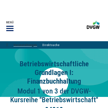
VERANSTALTUNGEN DVGW-GRUPPE
DER DVGW
MENÜ
Veranstaltungen
Direktsuche
Betriebswirtschaftliche
Grundlagen I:
Finanzbuchhaltung
Modul 1 von 3 der DVGW-
Kursreihe "Betriebswirtschaft"