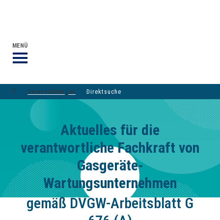
VERANSTALTUNGEN DVGW-GRUPPE
DER DVGW
MENÜ
Veranstaltungen
Direktsuche
Aktuelles für die
verantwortliche Fachkraft von
Gasgeräte-
Wartungsunternehmen
gemäß DVGW-Arbeitsblatt G