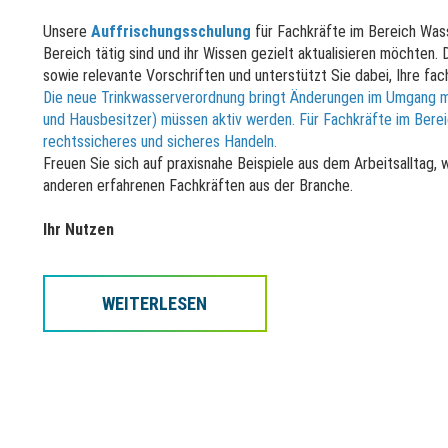
Unsere
Auffrischungsschulung
für Fachkräfte im Bereich Wasse
Bereich tätig sind und ihr Wissen gezielt aktualisieren möchten.
sowie relevante Vorschriften und unterstützt Sie dabei, Ihre fa
Die neue Trinkwasserverordnung bringt Änderungen im Umgang mi
und Hausbesitzer) müssen aktiv werden. Für Fachkräfte im Berei
rechtssicheres und sicheres Handeln.
Freuen Sie sich auf praxisnahe Beispiele aus dem Arbeitsalltag,
anderen erfahrenen Fachkräften aus der Branche.
Ihr Nutzen
Auffrischung und Vertiefung Ihrer Fachkenntnisse
Mehr Sicherheit bei Montage, Wechsel und Dokumentation
WEITERLESEN
Austausch mit Fachkräften aus der Praxis
Teilnahmebestätigung als Nachweis der Weiterbildung
Inhalt
Änderungen aus der neuen Trinkwasserverordnung 2023
aktuelle Grenzwerte und relevante Parameter