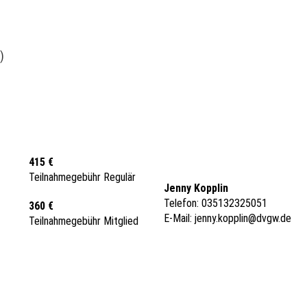
)
415 €
Teilnahmegebühr Regulär
Jenny Kopplin
Telefon: 035132325051
360 €
E-Mail:
jenny.kopplin@dvgw.de
Teilnahmegebühr Mitglied