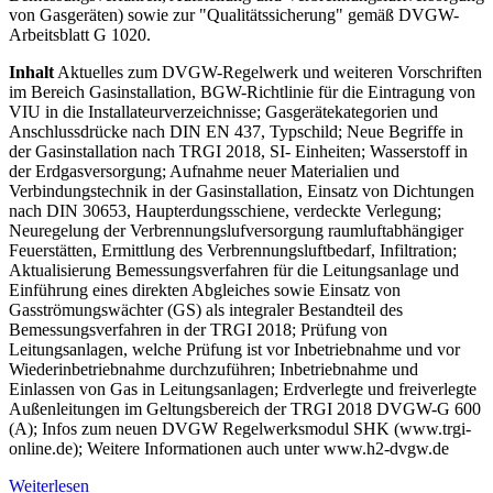
von Gasgeräten) sowie zur "Qualitätssicherung" gemäß DVGW-
Arbeitsblatt G 1020.
Inhalt
Aktuelles zum DVGW-Regelwerk und weiteren Vorschriften
im Bereich Gasinstallation, BGW-Richtlinie für die Eintragung von
VIU in die Installateurverzeichnisse; Gasgerätekategorien und
Anschlussdrücke nach DIN EN 437, Typschild; Neue Begriffe in
der Gasinstallation nach TRGI 2018, SI- Einheiten; Wasserstoff in
der Erdgasversorgung; Aufnahme neuer Materialien und
Verbindungstechnik in der Gasinstallation, Einsatz von Dichtungen
nach DIN 30653, Haupterdungsschiene, verdeckte Verlegung;
Neuregelung der Verbrennungslufversorgung raumluftabhängiger
Feuerstätten, Ermittlung des Verbrennungsluftbedarf, Infiltration;
Aktualisierung Bemessungsverfahren für die Leitungsanlage und
Einführung eines direkten Abgleiches sowie Einsatz von
Gasströmungswächter (GS) als integraler Bestandteil des
Bemessungsverfahren in der TRGI 2018; Prüfung von
Leitungsanlagen, welche Prüfung ist vor Inbetriebnahme und vor
Wiederinbetriebnahme durchzuführen; Inbetriebnahme und
Einlassen von Gas in Leitungsanlagen; Erdverlegte und freiverlegte
Außenleitungen im Geltungsbereich der TRGI 2018 DVGW-G 600
(A); Infos zum neuen DVGW Regelwerksmodul SHK (www.trgi-
online.de); Weitere Informationen auch unter www.h2-dvgw.de
Weiterlesen