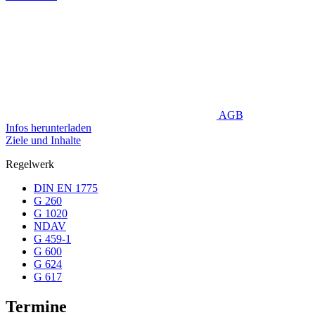
AGB
Infos herunterladen
Ziele und Inhalte
Regelwerk
DIN EN 1775
G 260
G 1020
NDAV
G 459-1
G 600
G 624
G 617
Termine