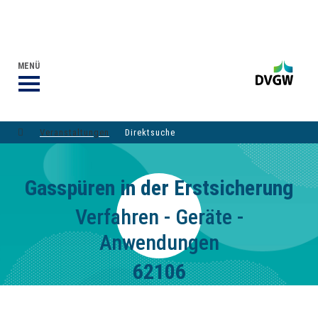
VERANSTALTUNGEN DVGW-GRUPPE
DER DVGW
MENÜ
Veranstaltungen
Direktsuche
Gasspüren in der Erstsicherung
Verfahren - Geräte -
Anwendungen
62106