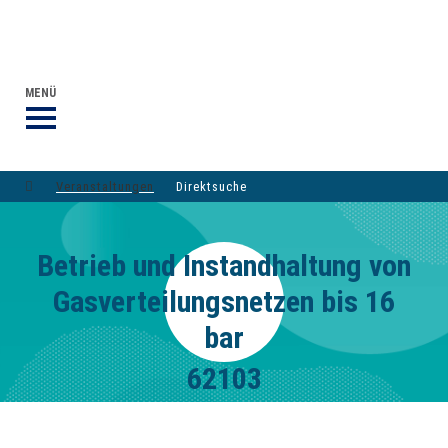
VERANSTALTUNGEN DVGW-GRUPPE
DER DVGW
MENÜ
Veranstaltungen
Direktsuche
Betrieb und Instandhaltung von
Gasverteilungsnetzen bis 16
bar
62103