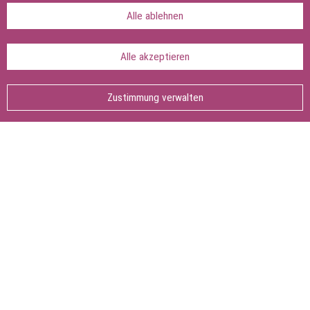
Hinweise & Referenten anzeigen
Alle ablehnen
Alle akzeptieren
Seite teilen:
Seite
Zustimmung verwalten
drucken