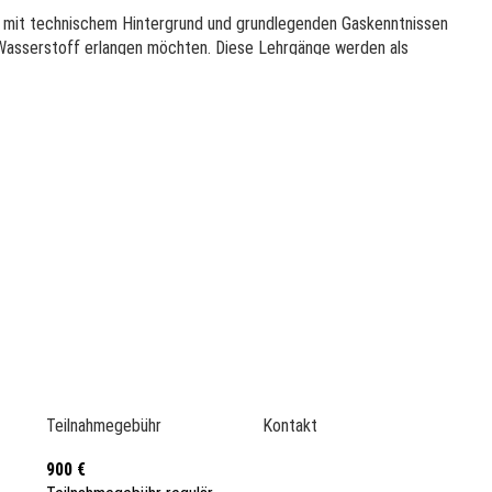
r mit technischem Hintergrund und grundlegenden Gaskenntnissen
asserstoff erlangen möchten. Diese Lehrgänge werden als
 wie z.B. Sachkundigenschulungen empfohlen.
g in der Gasbranche voraus. In der Regel liegen diese bei einer gasaff
chlägigen und praktischen Berufserfahrung vor.
ungstermins online über unsere Lernplattform statt. Den entsprechend
h der Anmeldung.
Teilnahmegebühr
Kontakt
900 €