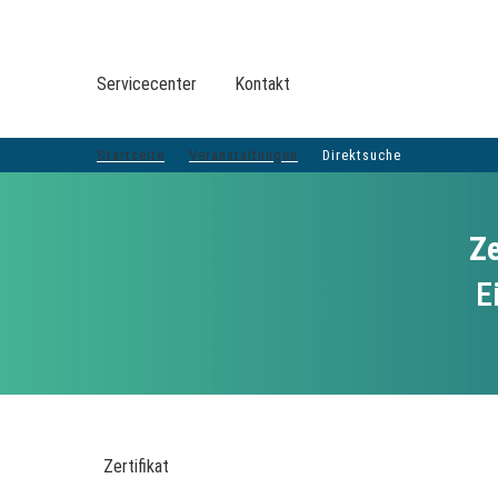
VERANSTALTUNGEN DVGW-GRUPPE
DER DVGW
Servicecenter
Kontakt
VERANSTALTUNGEN
TOP-THEMEN
LEISTUNGEN
SERVICE
BER
Startseite
Veranstaltungen
Direktsuche
Ze
E
Zertifikat