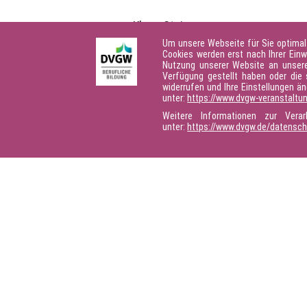
Klaus Steiner
Erdgas & Verwandtes Dr. Klaus
Um unsere Webseite für Sie optimal
Steiner
Cookies werden erst nach Ihrer Einw
Nutzung unserer Website an unsere 
Verfügung gestellt haben oder die 
widerrufen und Ihre Einstellungen ä
unter:
https://www.dvgw-veranstaltu
Weitere Informationen zur Vera
unter:
https://www.dvgw.de/datensc
Seite teilen: