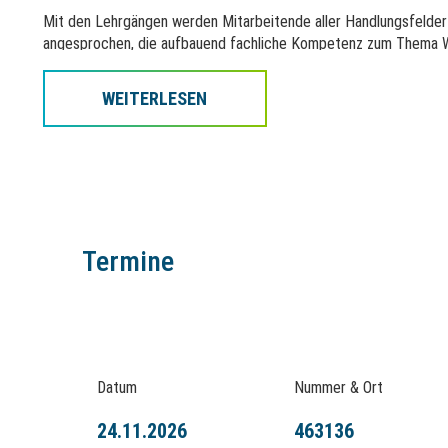
Mit den Lehrgängen werden Mitarbeitende aller Handlungsfelde
angesprochen, die aufbauend fachliche Kompetenz zum Thema W
wasserstoffspezifische Einführung in weitere DVGW-Schulungen
WEITERLESEN
Zulassungsvoraussetzung
Alle Lehrgänge setzen einschlägige Kenntnisse und Berufserfahrun
oder techn. Ausbildung oder Studium oder mind. einjährigen, eins
Hinweis
Termine
Die Zertifikatsprüfung findet am Ende des gebuchten Veranstalt
Zugang und weitere Informationen zur Prüfung erhalten Sie nac
Datum
Nummer & Ort
24.11.2026
463136