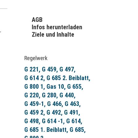
AGB
Infos herunterladen
-
Ziele und Inhalte
Regelwerk
G 221
G 459
G 497
G 614 2
G 685 2. Beiblatt
G 800 1
Gas 10
G 655
G 220
G 280
G 440
G 459-1
G 466
G 463
G 459 2
G 492
G 491
G 498
G 614 -1
G 614
G 685 1. Beiblatt
G 685