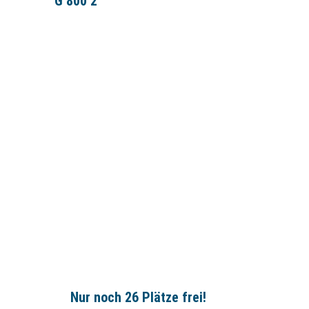
G 800 2
inen
en
Nur noch 26 Plätze frei!