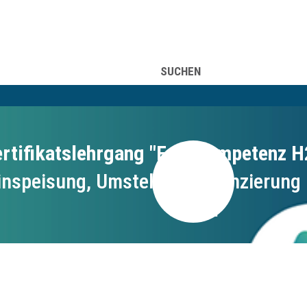
UFSINFORMATION
ÜBER UNS
SUCHEN
rtifikatslehrgang "Fachkompetenz H
inspeisung, Umstellung, Bilanzierung
60004