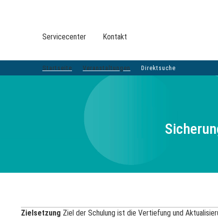
VERANSTALTUNGEN DVGW-GRUPPE
DER DVGW
Servicecenter
Kontakt
VERANSTALTUNGEN
TOP-THEMEN
LEISTUNGEN
SERVICE
BER
Startseite
Veranstaltungen
Direktsuche
Sicherun
Zielsetzung
Ziel der Schulung ist die Vertiefung und Aktualisie