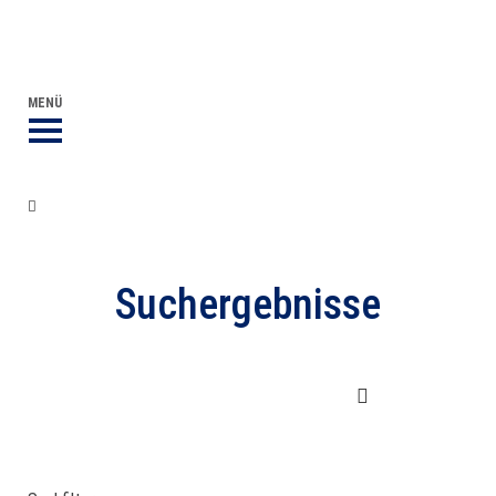
DVGW BERUFLICHE BILDUNG
DER DVGW
MENÜ
Suche
Suchergebnisse