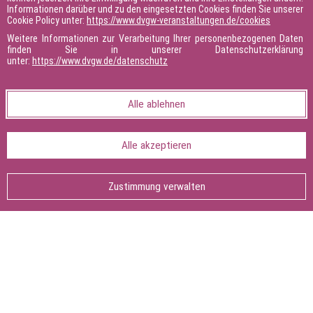
BILDUNGSBERATUNG UND -PLANUNG
Informationen darüber und zu den eingesetzten Cookies finden Sie unserer
Cookie Policy unter:
https://www.dvgw-veranstaltungen.de/cookies
Weitere Informationen zur Verarbeitung Ihrer personenbezogenen Daten
finden Sie in unserer Datenschutzerklärung
unter:
https://www.dvgw.de/datenschutz
Telefon
+49 228 9188 641
E-Mail schreiben
Alle ablehnen
Alle akzeptieren
Seite teilen:
Seite
drucken
Zustimmung verwalten