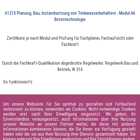
61215
Planung, Bau, Instandsetzung von Trinkwasserbehältern - Modul A6
Betontechnologie
Zertifikate je nach Modul und Prüfung für Fachplaner, Fachaufsicht oder
Fachkraft
Durch die Fachkraft-Qualifikation abgedeckte Regelwerke: Regelwerk Bau und
Betrieb, W 316
So funktioniert's
Ihre Ansprechperson
Um unsere Webseite für Sie optimal zu gestalten und fortlaufend
verbessern zu können, verwenden wir Cookies. Nicht notwendige Cookies
Sie haben Fragen zum Bildungsfahrplan? Sprechen Sie uns
werden erst nach Ihrer Einwilligung eingesetzt. Wir geben, ihr
gern an.
Einverständnis vorausgesetzt, auch Informationen über Ihre Nutzung
unserer Website an unsere Partner weiter, die diese mit anderen
Informationen kombinieren können, die Sie ihnen zur Verfügung gestellt
Guido Laugs
haben oder die sie aus Ihrer Nutzung ihrer Dienste gesammelt haben. Sie
können jederzeit Ihre Einwilligung widerrufen und Ihre Einstellungen ändern.